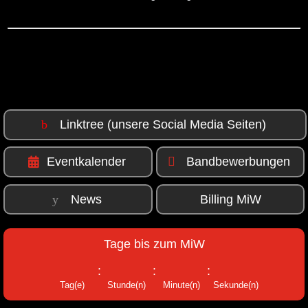
Linktree (unsere Social Media Seiten)
Eventkalender
Bandbewerbungen
News
Billing MiW
Tage bis zum MiW
:
:
:
Tag(e)
Stunde(n)
Minute(n)
Sekunde(n)