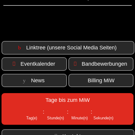
Linktree (unsere Social Media Seiten)
Eventkalender
Bandbewerbungen
News
Billing MiW
Tage bis zum MiW
:
:
:
Tag(e)
Stunde(n)
Minute(n)
Sekunde(n)